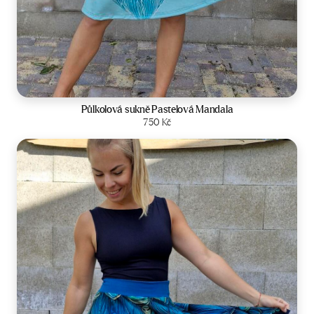
Velikost:
34-42
Půlkolová sukně Pastelová Mandala
Zobrazit produkt
750
Kč