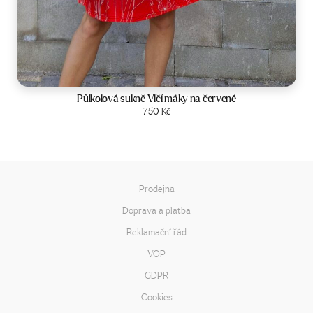
Velikost:
34-42
Půlkolová sukně Vlčí máky na červené
Zobrazit produkt
750
Kč
Prodejna
Doprava a platba
Reklamační řád
VOP
GDPR
Cookies