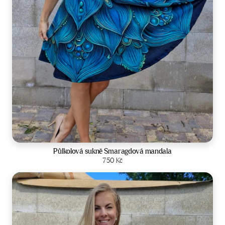
Velikost:
34-42
Půlkolová sukně Smaragdová mandala
Zobrazit produkt
750
Kč