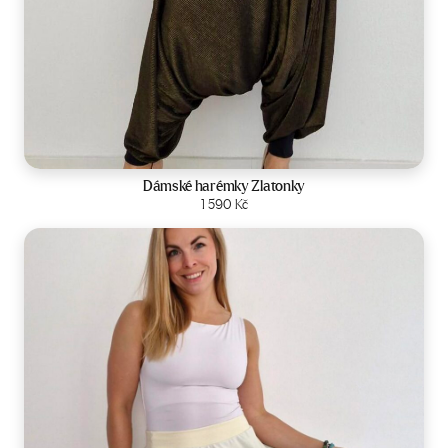
Velikost:
34-42
Dámské harémky Zlatonky
Zobrazit produkt
1 590
Kč