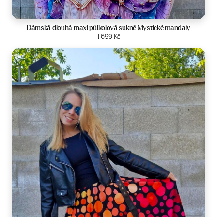
Velikost:
34-42
Dámská dlouhá maxi půlkolová sukně Mystické mandaly
Zobrazit produkt
1 699
Kč