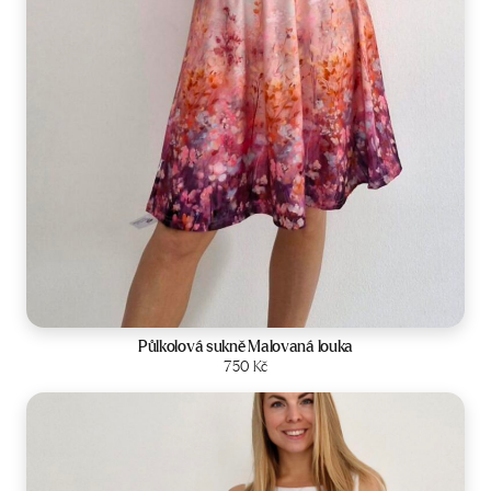
Velikost:
34-42
Půlkolová sukně Malovaná louka
Zobrazit produkt
750
Kč