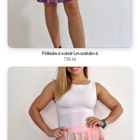
Velikost:
34-42
Půlkolová sukně Levandulová
Zobrazit produkt
750
Kč