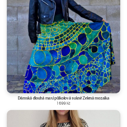
Velikost:
34-42
Dámská dlouhá maxi půlkolová sukně Zelená mozaika
Zobrazit produkt
1 699
Kč