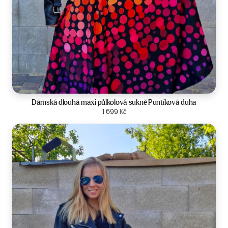
Velikost:
34-42
Dámská dlouhá maxi půlkolová sukně Puntíková duha
Zobrazit produkt
1 699
Kč