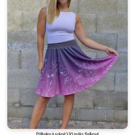
Velikost:
34-42
Půlkolová sukně Vlčí máky fialkové