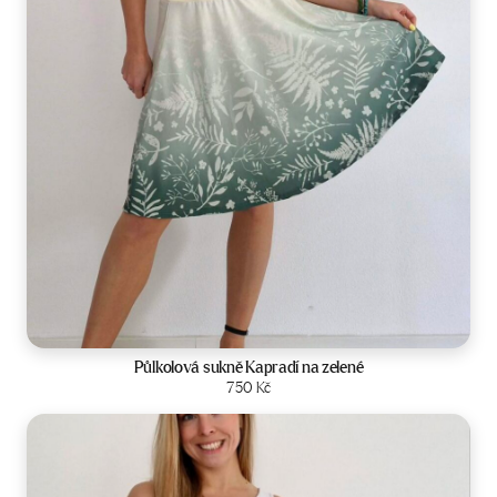
Velikost:
34-42
Půlkolová sukně Kapradí na zelené
Zobrazit produkt
750
Kč