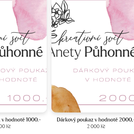
 v hodnotě 1000.-
Dárkový poukaz v hodnotě 2000,
it produkt
000
Kč
Zobrazit produkt
2 000
Kč