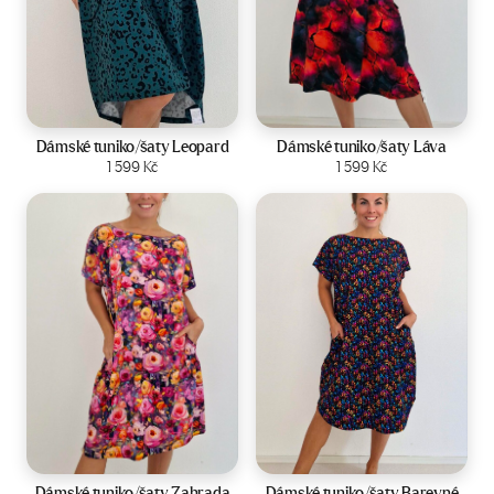
Velikost:
44-50
Velikost:
44-50
Dámské tuniko/šaty Leopard
Dámské tuniko/šaty Láva
Zobrazit produkt
1 599
Kč
Zobrazit produkt
1 599
Kč
Velikost:
44-50
Velikost:
44-50
Dámské tuniko/šaty Zahrada
Dámské tuniko/šaty Barevné