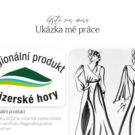
Ušito na míru
Ukázka mé práce
ální produkt
roku 2020 se může má značka chlubit
m certifikátu Regionální produkt
ých hor.