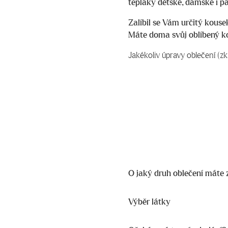
tepláky dětské, dámské i p
Zalíbil se Vám určitý kousek
Máte doma svůj oblíbený ko
Jakékoliv úpravy oblečení (zk
O jaký druh oblečení máte
Výběr látky