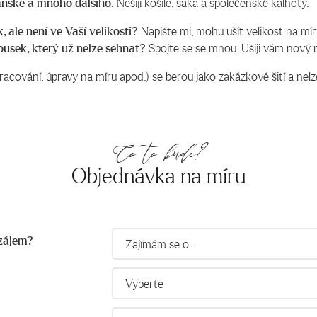
ánské a mnoho dalšího.
Nešiji košile, saka a společenské kalhoty.
, ale není ve Vaší velikosti?
Napište mi, mohu ušít velikost na mír
usek, který už nelze sehnat?
Spojte se se mnou. Ušiji vám nový 
racování, úpravy na míru apod.) se berou jako zakázkové šití a nelze
Co to bude?
Objednávka na míru
 zájem?