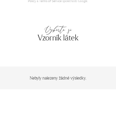
Policy
a
Terms of Service
společnosti Google.
Vyberte si
Vzorník látek
Nebyly nalezeny žádné výsledky.