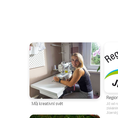
Region
Můj kreativní svět
Již od 
získání
Jizersk