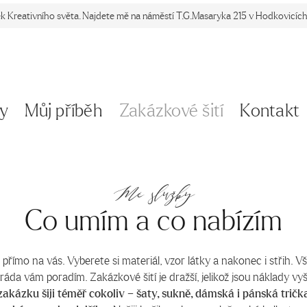
ek Kreativního světa. Najdete mě na náměstí T.G.Masaryka 215 v Hodkovicích 
y
Můj příběh
Zakázkové šití
Kontakt
Mé služby
Co umím a co nabízím
 přímo na vás. Vyberete si materiál, vzor látky a nakonec i střih. V
, ráda vám poradím. Zakázkové šití je dražší, jelikož jsou náklady vy
akázku šiji téměř cokoliv – šaty, sukně, dámská i pánská tričk