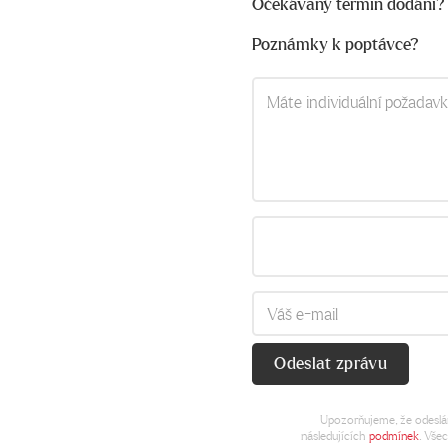
Očekávaný termín dodání?
Poznámky k poptávce?
Upozorňujeme, že odeslán
následujících
podmínek
. Vše