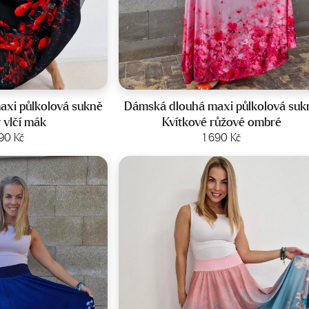
st:
36-44
Velikost:
36-44
xi půlkolová sukně
Dámská dlouhá maxi půlkolová suk
 vlčí mák
Kvítkové růžové ombré
it produkt
690
Kč
Zobrazit produkt
1 690
Kč