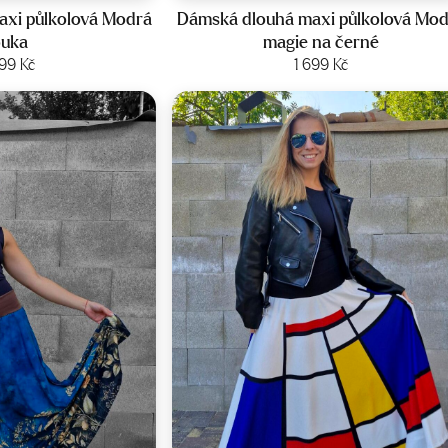
xi půlkolová Modrá
Dámská dlouhá maxi půlkolová Mo
ouka
magie na černé
it produkt
699
Kč
Zobrazit produkt
1 699
Kč