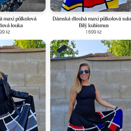
st:
36-44
Velikost:
42-46
 maxi půlkolová
Dámská dlouhá maxi půlkolová suk
ová louka
Bílý kubismus
it produkt
699
Kč
Zobrazit produkt
1 699
Kč