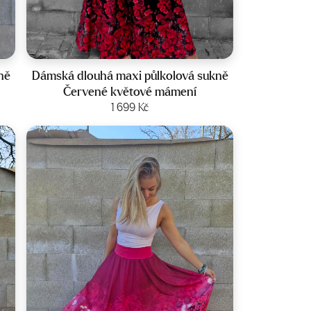
Velikost:
34-44
ně
Dámská dlouhá maxi půlkolová sukně
Červené květové mámení
Zobrazit produkt
1 699
Kč