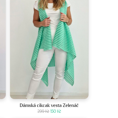
Velikost:
UNI
Dámská cikcak vesta Zelenáč
Původní
Aktuální
Zobrazit produkt
299
Kč
150
Kč
cena
cena