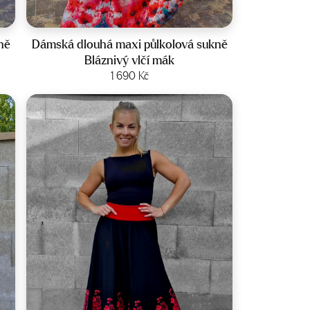
Velikost:
36-44
ně
Dámská dlouhá maxi půlkolová sukně
Bláznivý vlčí mák
Zobrazit produkt
1 690
Kč