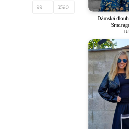
Veliko
Dámská dlouhá
Smaragd
Zobraz
1 