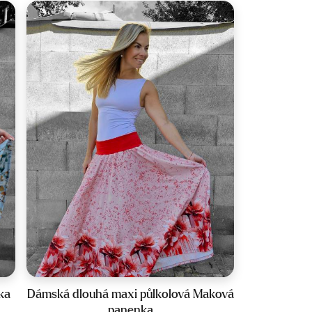
byla:
je:
299 Kč.
150 Kč.
Velikost:
34-44
ka
Dámská dlouhá maxi půlkolová Maková
panenka