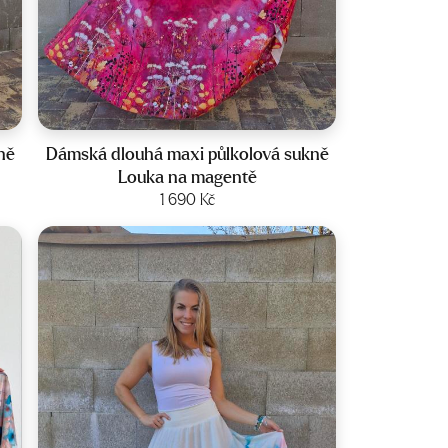
Velikost:
36-42
ně
Dámská dlouhá maxi půlkolová sukně
Louka na magentě
Zobrazit produkt
1 690
Kč