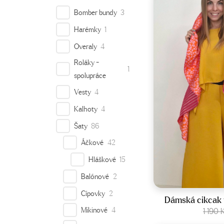
Bomber bundy
3
Harémky
1
Overaly
4
Roláky -
1
spolupráce
Vesty
4
Kalhoty
4
Šaty
86
Áčkové
42
Hláškové
15
Balónové
2
Veliko
Cípovky
2
Dámská cikcak 
Mikinové
4
Zobraz
1 190