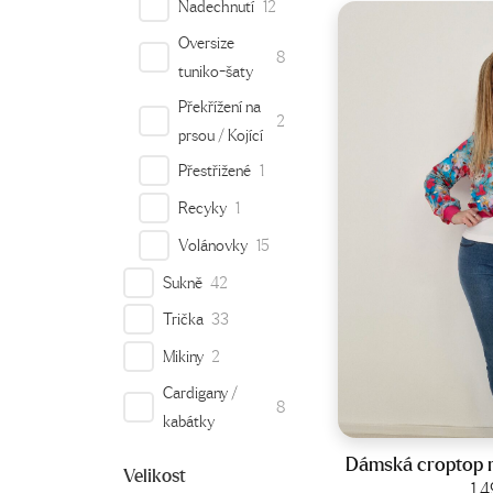
Nadechnutí
12
Oversize
8
tuniko-šaty
Překřížení na
2
prsou / Kojící
Přestřižené
1
Recyky
1
Volánovky
15
Sukně
42
Trička
33
Mikiny
2
Cardigany /
8
Veliko
kabátky
Dámská croptop m
Velikost
1 