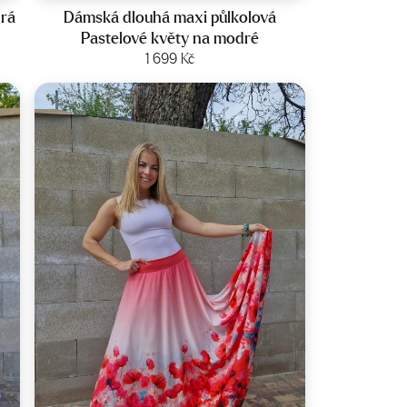
drá
Dámská dlouhá maxi půlkolová
Pastelové květy na modré
Zobrazit produkt
1 699
Kč