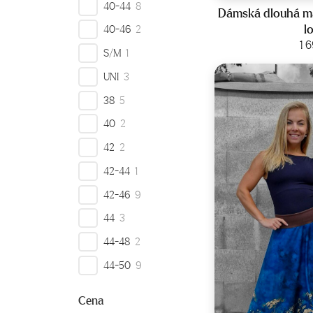
40-44
8
Dámská dlouhá ma
l
40-46
2
Zobraz
1 
S/M
1
UNI
3
38
5
40
2
42
2
42-44
1
42-46
9
44
3
44-48
2
44-50
9
Cena