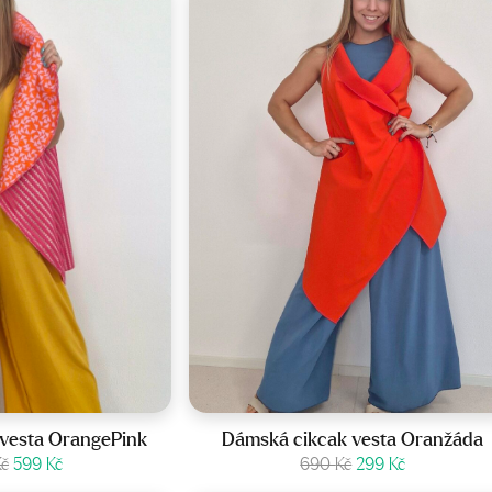
st:
36-42
vesta OrangePink
Dámská cikcak vesta Oranžáda
Původní
Aktuální
Původní
Aktuální
it produkt
Kč
599
Kč
Zobrazit produkt
690
Kč
299
Kč
cena
cena
cena
cena