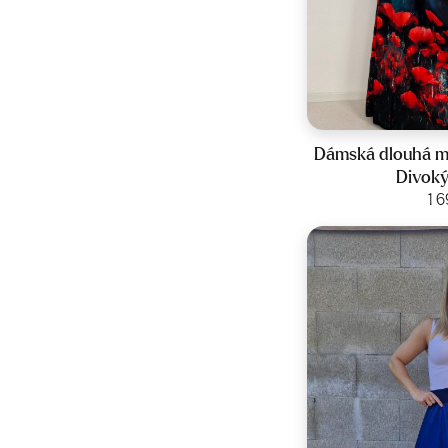
Veliko
Dámská dlouhá ma
Divoký
Zobraz
1 