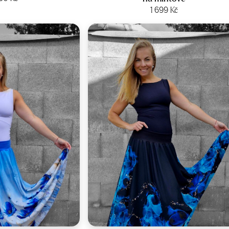
it produkt
Zobrazit produkt
1 699
Kč
st:
34-44
Velikost:
34-44