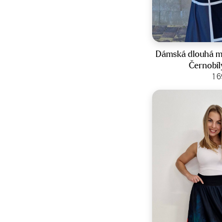
Veliko
Dámská dlouhá ma
Černobíl
Zobraz
1 