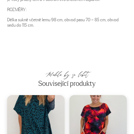
ROZMĚRY:
Délka sukně včetně lemu 98 cm, obvod pasu 70 – 85 cm, obvod
sedu do 115 cm.
Mohlo by se líbit
Související produkty