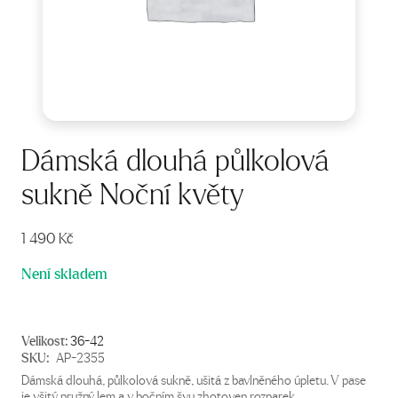
Dámská dlouhá půlkolová
sukně Noční květy
1 490
Kč
Není skladem
Velikost:
36-42
SKU:
AP-2355
Dámská dlouhá, půlkolová sukně, ušitá z bavlněného úpletu. V pase
je všitý pružný lem a v bočním švu zhotoven rozparek.