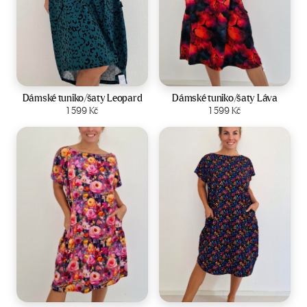
Velikost:
44-50
Velikost:
44-50
Dámské tuniko/šaty Leopard
Dámské tuniko/šaty Láva
Zobrazit produkt
1 599
Kč
Zobrazit produkt
1 599
Kč
Velikost:
44-50
Velikost:
44-50