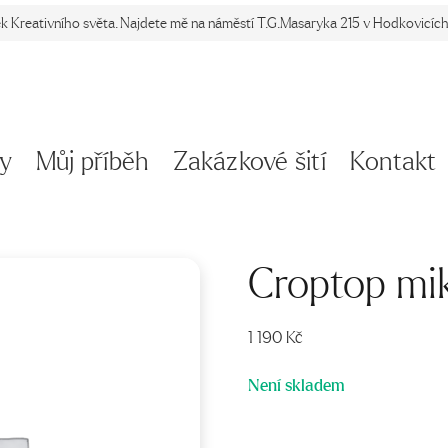
ek Kreativního světa. Najdete mě na náměstí T.G.Masaryka 215 v Hodkovicích 
y
Můj příběh
Zakázkové šití
Kontakt
Croptop mi
1 190
Kč
Není skladem