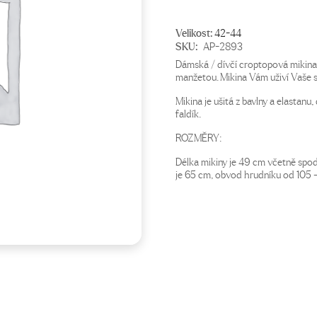
Velikost:
42-44
SKU:
AP-2893
Dámská / dívčí croptopová mikin
manžetou. Mikina Vám uživí Vaše st
Mikina je ušitá z bavlny a elastanu
faldík.
ROZMĚRY:
Délka mikiny je 49 cm včetně spo
je 65 cm, obvod hrudníku od 105 