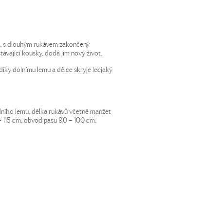
a, s dlouhým rukávem zakončený
ávající kousky, dodá jim nový život.
, díky dolnímu lemu a délce skryje lecjaký
dního lemu, délka rukávů včetně manžet
– 115 cm, obvod pasu 90 – 100 cm.