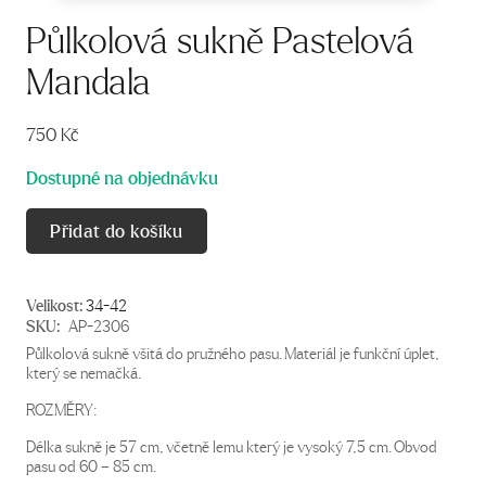
Půlkolová sukně Pastelová
Mandala
750
Kč
Dostupné na objednávku
Přidat do košíku
Velikost:
34-42
SKU:
AP-2306
Půlkolová sukně všitá do pružného pasu. Materiál je funkční úplet,
který se nemačká.
ROZMĚRY:
Délka sukně je 57 cm, včetně lemu který je vysoký 7,5 cm. Obvod
pasu od 60 – 85 cm.