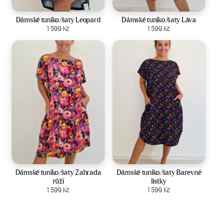
Velikost:
44-50
Velikost:
44-50
Dámské tuniko/šaty Leopard
Dámské tuniko/šaty Láva
Zobrazit produkt
1 599
Kč
Zobrazit produkt
1 599
Kč
Velikost:
44-50
Velikost:
44-50
Dámské tuniko/šaty Zahrada
Dámské tuniko/šaty Barevné
růží
lístky
Zobrazit produkt
1 599
Kč
Zobrazit produkt
1 599
Kč