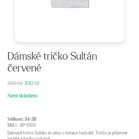
Dámské tričko Sultán
červené
Původní
Aktuální
590
Kč
300
Kč
cena
cena
Není skladem
byla:
je:
590 Kč.
300 Kč.
Velikost:
34-38
SKU:
AP-0551
Dámské tričko Sultán, je ušito z imitace hedvábí. Tričko je příjemné
na těle a hezky vzdušné.