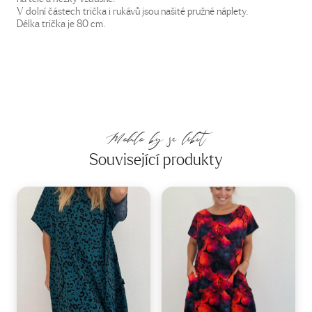
V dolní částech trička i rukávů jsou našité pružné náplety.
Délka trička je 80 cm.
Mohlo by se líbit
Související produkty