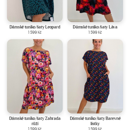
Velikost:
44-50
Velikost:
44-50
Dámské tuniko/šaty Leopard
Dámské tuniko/šaty Láva
Zobrazit produkt
1 599
Kč
Zobrazit produkt
1 599
Kč
Velikost:
44-50
Velikost:
44-50
Dámské tuniko/šaty Zahrada
Dámské tuniko/šaty Barevné
růží
lístky
Zobrazit produkt
1 599
Kč
Zobrazit produkt
1 599
Kč