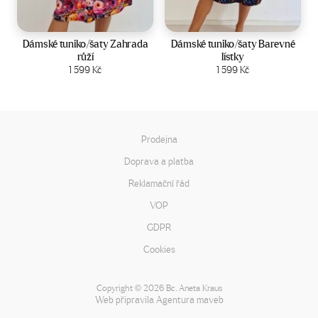
Velikost:
44-50
Velikost:
44-50
Dámské tuniko/šaty Zahrada
Dámské tuniko/šaty Barevné
růží
lístky
Zobrazit produkt
1 599
Kč
Zobrazit produkt
1 599
Kč
Prodejna
Doprava a platba
Reklamační řád
VOP
GDPR
Cookies
Copyright
2026 Bc. Aneta Kraus
©
Web připravila
Agentura maveb