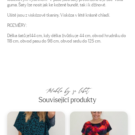
guma. Šaty lze nosit jak ke kožené bundě, tak i k džínové.
Ušité jsou z viskózové tkaniny. Viskóza v létě krásně chladí.
ROZMĚRY:
Délka šatů je144 cm, kdy délka živůtku je 44 cm, obvod hrudníku do
118 cm, obvod pasu do 98 cm, obvod sedu do 125 cm.
Mohlo by se líbit
Související produkty