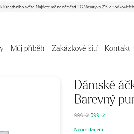
ek Kreativního světa. Najdete mě na náměstí T.G.Masaryka 215 v Hodkovicích 
y
Můj příběh
Zakázkové šití
Kontakt
Dámské áčk
Barevný pun
Původní
Aktuální
990
Kč
599
Kč
cena
cena
byla:
je:
Není skladem