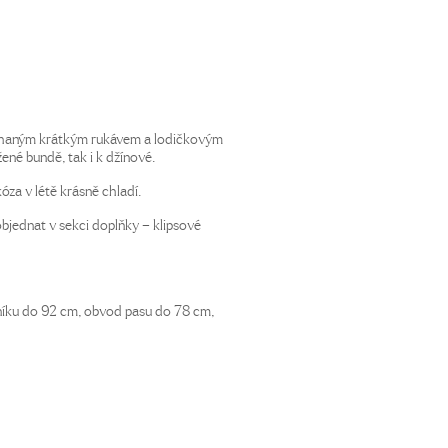
echaným krátkým rukávem a lodičkovým
žené bundě, tak i k džínové.
kóza v létě krásně chladí.
objednat v sekci doplňky – klipsové
níku do 92 cm, obvod pasu do 78 cm,