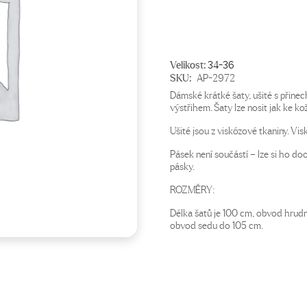
990 Kč.
599 Kč.
Velikost:
34-36
SKU:
AP-2972
Dámské krátké šaty, ušité s přin
výstřihem. Šaty lze nosit jak ke ko
Ušité jsou z viskózové tkaniny. Vis
Pásek není součástí – lze si ho do
pásky.
ROZMĚRY:
Délka šatů je 100 cm, obvod hrud
obvod sedu do 105 cm.