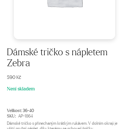
Dámské tričko s nápletem
Zebra
590
Kč
Není skladem
Velikost:
36-40
SKU:
AP-1864
Dámské tričko s přinechaným krátkým rukávem. V dolním okraji je
všitý pružný náplet, díky kterému se schovají špíčky.