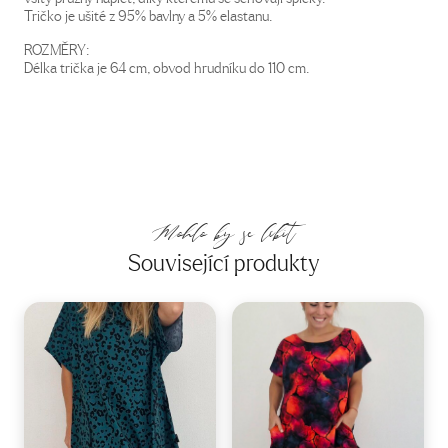
Tričko je ušité z 95% bavlny a 5% elastanu.
ROZMĚRY:
Délka trička je 64 cm, obvod hrudníku do 110 cm.
Mohlo by se líbit
Související produkty