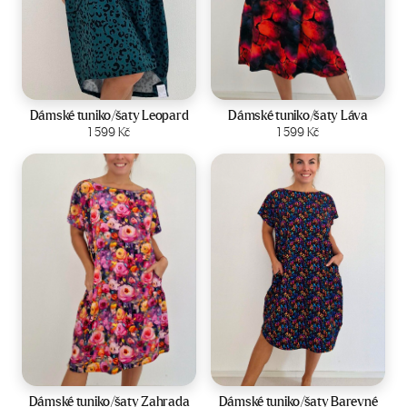
Velikost:
44-50
Velikost:
44-50
Dámské tuniko/šaty Leopard
Dámské tuniko/šaty Láva
Zobrazit produkt
1 599
Kč
Zobrazit produkt
1 599
Kč
Velikost:
44-50
Velikost:
44-50
Dámské tuniko/šaty Zahrada
Dámské tuniko/šaty Barevné