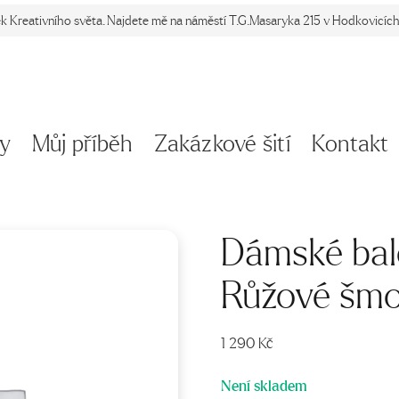
ek Kreativního světa. Najdete mě na náměstí T.G.Masaryka 215 v Hodkovicích 
y
Můj příběh
Zakázkové šití
Kontakt
Dámské bal
Růžové šm
1 290
Kč
Není skladem