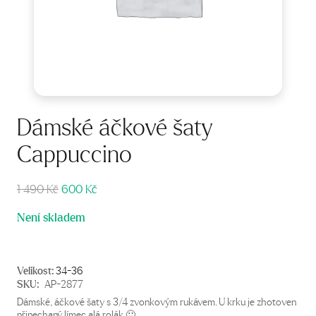
Dámské áčkové šaty
Cappuccino
Původní
Aktuální
1 490
Kč
600
Kč
cena
cena
Není skladem
byla:
je:
1
600 Kč.
490 Kč.
Velikost:
34-36
SKU:
AP-2877
Dámské, áčkové šaty s 3/4 zvonkovým rukávem. U krku je zhotoven
přinechaný límec alá rolák 🙂