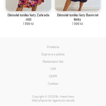
Velikost:
44-50
Velikost:
44-50
Dámské tuniko/šaty Zahrada
Dámské tuniko/šaty Barevné
růží
lístky
Zobrazit produkt
1 599
Kč
Zobrazit produkt
1 599
Kč
Prodejna
Doprava a platba
Reklamační řád
VOP
GDPR
Cookies
Copyright
2026 Bc. Aneta Kraus
©
Web připravila
Agentura maveb