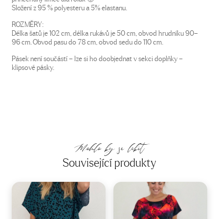
Složení z 95 % polyesteru a 5% elastanu.
ROZMĚRY:
Délka šatů je 102 cm, délka rukávů je 50 cm, obvod hrudníku 90–
96 cm. Obvod pasu do 78 cm, obvod sedu do 110 cm.
Pásek není součástí – lze si ho doobjednat v sekci doplňky –
klipsové pásky.
Mohlo by se líbit
Související produkty