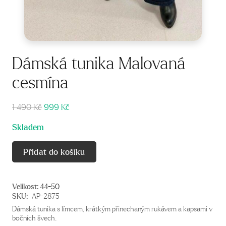
Dámská tunika Malovaná
cesmína
Původní
Aktuální
1 490
Kč
999
Kč
cena
cena
Skladem
byla:
je:
1
999 Kč.
Přidat do košíku
490 Kč.
Velikost:
44-50
SKU:
AP-2875
Dámská tunika s límcem, krátkým přinechaným rukávem a kapsami v
bočních švech.