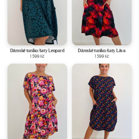
Velikost:
44-50
Velikost:
44-50
Dámské tuniko/šaty Leopard
Dámské tuniko/šaty Láva
Zobrazit produkt
1 599
Kč
Zobrazit produkt
1 599
Kč
Velikost:
44-50
Velikost:
44-50