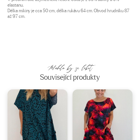
elastanu.
Délka mikiny je cca 50 cm, délka rukávu 64 cm. Obvod hrudníku 87
až 97 cm.
Mohlo by se líbit
Související produkty