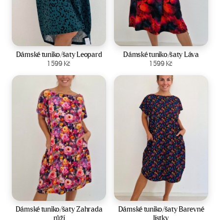
Velikost:
44-50
Velikost:
44-50
Dámské tuniko/šaty Leopard
Dámské tuniko/šaty Láva
Zobrazit produkt
1 599
Kč
Zobrazit produkt
1 599
Kč
Velikost:
44-50
Velikost:
44-50
Dámské tuniko/šaty Zahrada
Dámské tuniko/šaty Barevné
růží
lístky