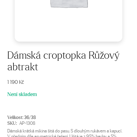
Dámská croptopka Růžový
abtrakt
1 190
Kč
Není skladem
Velikost:
36/38
SKU:
AP-1308
Dámská krátká mikina šitá do pasu. S dlouhým rukávem a kapucí.
V předním díle asymetrické řešení. Ušitá je z 95% bavlny a 5%