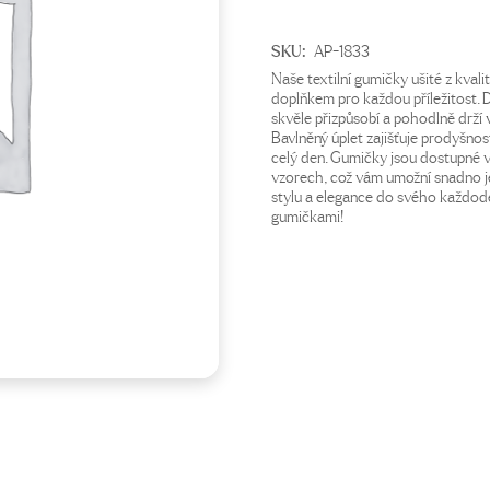
SKU:
AP-1833
Naše textilní gumičky ušité z kval
doplňkem pro každou příležitost.
skvěle přizpůsobí a pohodlně drží v
Bavlněný úplet zajišťuje prodyšnos
celý den. Gumičky jsou dostupné 
vzorech, což vám umožní snadno je 
stylu a elegance do svého každode
gumičkami!