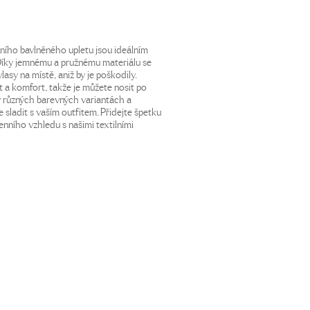
itního bavlněného upletu jsou ideálním
 Díky jemnému a pružnému materiálu se
lasy na místě, aniž by je poškodily.
t a komfort, takže je můžete nosit po
v různých barevných variantách a
sladit s vaším outfitem. Přidejte špetku
nního vzhledu s našimi textilními