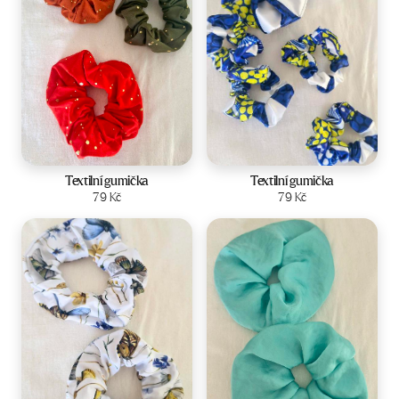
Textilní gumička
Textilní gumička
Zobrazit produkt
79
Kč
Zobrazit produkt
79
Kč