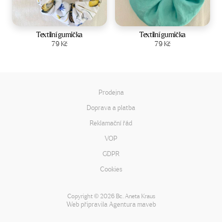
Textilní gumička
Textilní gumička
Zobrazit produkt
79
Kč
Zobrazit produkt
79
Kč
Prodejna
Doprava a platba
Reklamační řád
VOP
GDPR
Cookies
Copyright
2026 Bc. Aneta Kraus
©
Web připravila
Agentura maveb