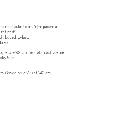
ymetrické sukně s pružným pasem a
též pruží.
dý kousek zvlášť.
krep.
nápletu je 99 cm, nejkratší část včetně
soký 6 cm.
 cm. Obvod hrudníku až 140 cm.