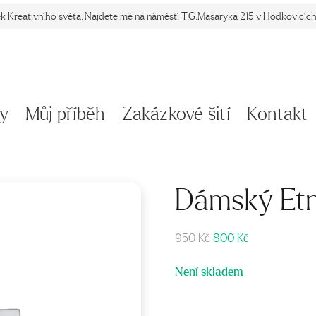
ek Kreativního světa. Najdete mě na náměstí T.G.Masaryka 215 v Hodkovicích 
y
Můj příběh
Zakázkové šití
Kontakt
Dámský Etn
Původní
Aktuální
950
Kč
800
Kč
cena
cena
byla:
je:
Není skladem
950 Kč.
800 Kč.