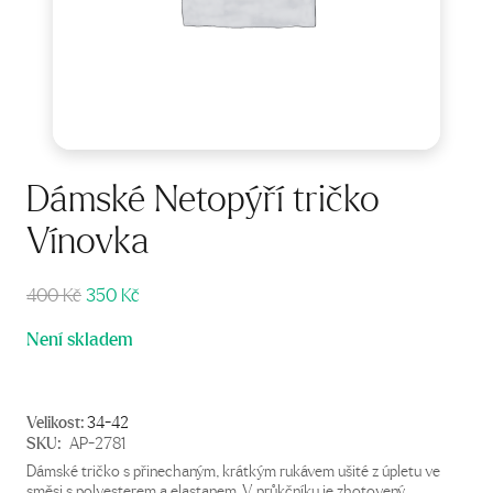
Dámské Netopýří tričko
Vínovka
Původní
Aktuální
400
Kč
350
Kč
cena
cena
Není skladem
byla:
je:
400 Kč.
350 Kč.
Velikost:
34-42
SKU:
AP-2781
Dámské tričko s přinechaným, krátkým rukávem ušité z úpletu ve
směsi s polyesterem a elastanem. V průkčníku je zhotovený