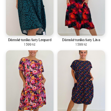
Velikost:
44-50
Velikost:
44-50
Dámské tuniko/šaty Leopard
Dámské tuniko/šaty Láva
Zobrazit produkt
1 599
Kč
Zobrazit produkt
1 599
Kč
Velikost:
44-50
Velikost:
44-50