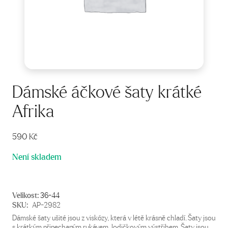
Dámské áčkové šaty krátké
Afrika
590
Kč
Není skladem
Velikost:
36-44
SKU:
AP-2982
Dámské šaty ušité jsou z viskózy, která v létě krásně chladí. Šaty jsou
s krátkým přinechaným rukávem, lodičkovým výstřihem. Šaty jsou