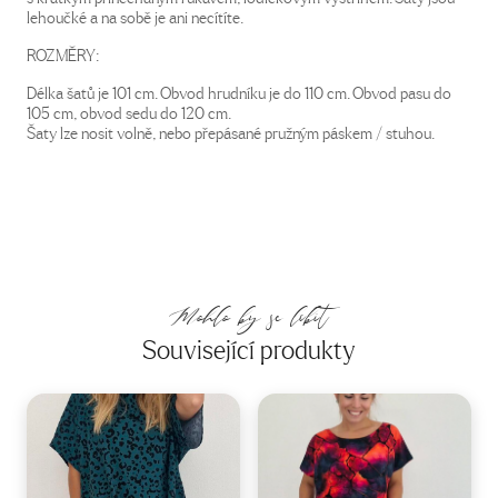
lehoučké a na sobě je ani necítíte.
ROZMĚRY:
Délka šatů je 101 cm. Obvod hrudníku je do 110 cm. Obvod pasu do
105 cm, obvod sedu do 120 cm.
Šaty lze nosit volně, nebo přepásané pružným páskem / stuhou.
Mohlo by se líbit
Související produkty