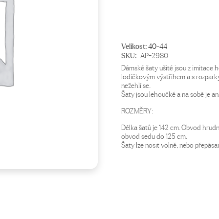
Velikost:
40-44
SKU:
AP-2980
Dámské šaty ušité jsou z imitace
lodičkovým výstřihem a s rozparky
nežehlí se.
Šaty jsou lehoučké a na sobě je ani
ROZMĚRY:
Délka šatů je 142 cm. Obvod hrudn
obvod sedu do 125 cm.
Šaty lze nosit volně, nebo přepás