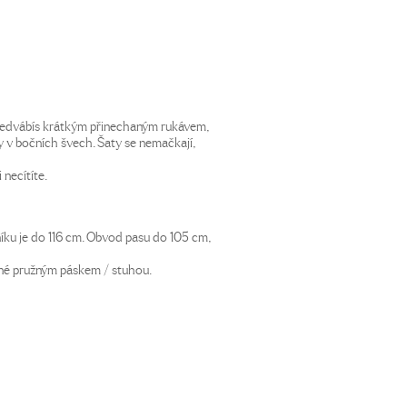
 hedvábís krátkým přinechaným rukávem,
 v bočních švech. Šaty se nemačkají,
 necítíte.
íku je do 116 cm. Obvod pasu do 105 cm,
ané pružným páskem / stuhou.