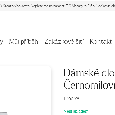
ek Kreativního světa. Najdete mě na náměstí T.G.Masaryka 215 v Hodkovicích 
y
Můj příběh
Zakázkové šití
Kontakt
Dámské dl
Černomilov
1 490
Kč
Není skladem