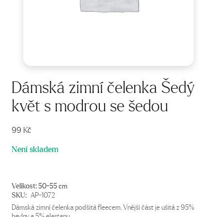
Dámská zimní čelenka Šedý
květ s modrou se šedou
99
Kč
Není skladem
Velikost:
50-55 cm
SKU:
AP-1072
Dámská zimní čelenka podšitá fleecem. Vnější část je ušitá z 95%
bavlny a 5% elastanu.