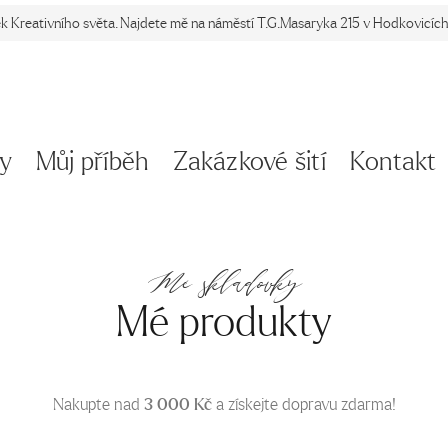
ek Kreativního světa. Najdete mě na náměstí T.G.Masaryka 215 v Hodkovicích 
y
Můj příběh
Zakázkové šití
Kontakt
Mé skladovky
Mé produkty
Nakupte nad
3 000
Kč
a získejte dopravu zdarma!