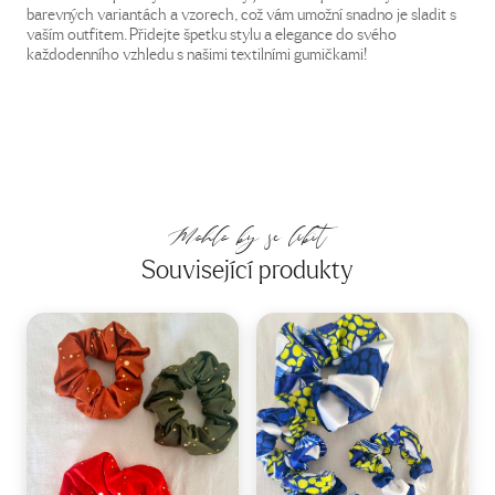
barevných variantách a vzorech, což vám umožní snadno je sladit s
vaším outfitem. Přidejte špetku stylu a elegance do svého
každodenního vzhledu s našimi textilními gumičkami!
Mohlo by se líbit
Související produkty