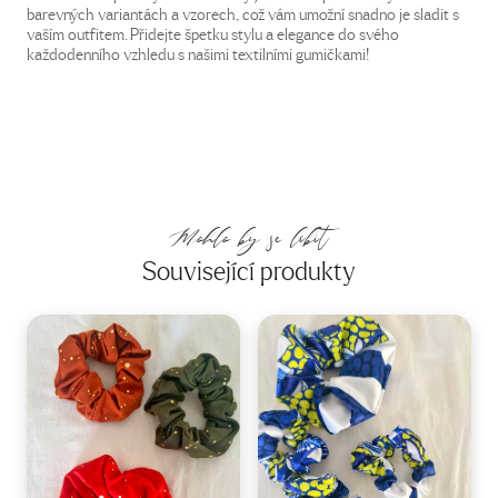
barevných variantách a vzorech, což vám umožní snadno je sladit s
vaším outfitem. Přidejte špetku stylu a elegance do svého
každodenního vzhledu s našimi textilními gumičkami!
Mohlo by se líbit
Související produkty