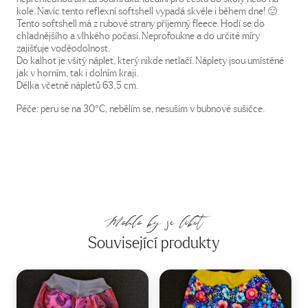
kole. Navíc tento reflexní softshell vypadá skvěle i během dne! 🙂
Tento softshell má z rubové strany příjemný fleece. Hodí se do
chladnějšího a vlhkého počasí. Neprofoukne a do určité míry
zajišťuje voděodolnost.
Do kalhot je všitý náplet, který nikde netlačí. Náplety jsou umístěné
jak v horním, tak i dolním kraji.
Délka včetně nápletů 63,5 cm.
Péče: peru se na 30°C, nebělím se, nesuším v bubnové sušičce.
Mohlo by se líbit
Související produkty