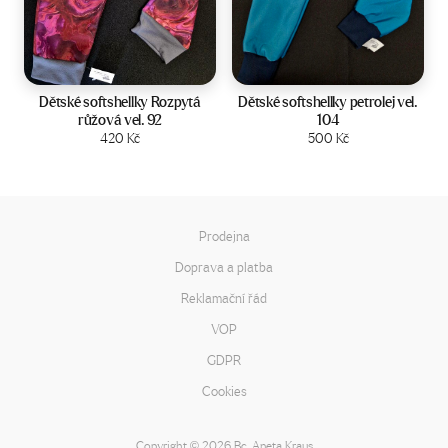
Velikost:
92
Velikost:
104
Dětské softshellky Rozpytá
Dětské softshellky petrolej vel.
růžová vel. 92
104
Zobrazit produkt
420
Kč
Zobrazit produkt
500
Kč
Prodejna
Doprava a platba
Reklamační řád
VOP
GDPR
Cookies
Copyright
2026 Bc. Aneta Kraus
©