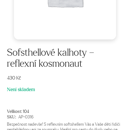
Sofsthellové kalhoty –
reflexní kosmonaut
430
Kč
Není skladem
Velikost:
104
SKU:
AP-0316
Bezpečnost nadevše! S reflexním softshellem Vás a Vaše děti řidiči
nepřehlédnou ani za soumraku. Ideální pro cestu do školy nebo na