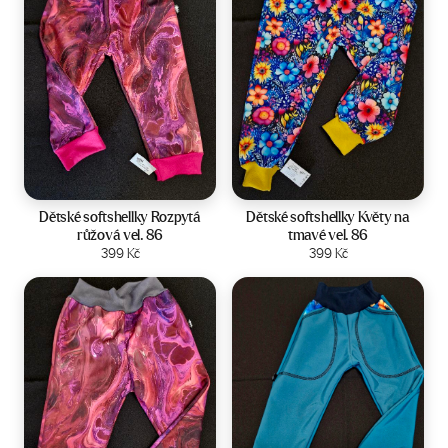
Velikost:
86
Velikost:
86
Dětské softshellky Rozpytá
Dětské softshellky Květy na
růžová vel. 86
tmavé vel. 86
Zobrazit produkt
399
Kč
Zobrazit produkt
399
Kč