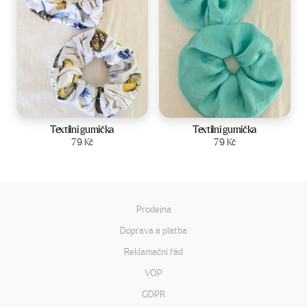
Textilní gumička
Textilní gumička
Zobrazit produkt
79
Kč
Zobrazit produkt
79
Kč
Prodejna
Doprava a platba
Reklamační řád
VOP
GDPR