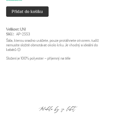
Přidat do košíku
Velikost:
UNI
SKU:
AP-2553
Šála, kterou snadno uvážete, pouze protáhnete otvorem, tudíž
nemusíte složitě obmotávat okolo krku. Je vhodný a ideální do
kabátů 🙂
Složení je 100% polyester – příjemný na těle
Mohlo by se líbit