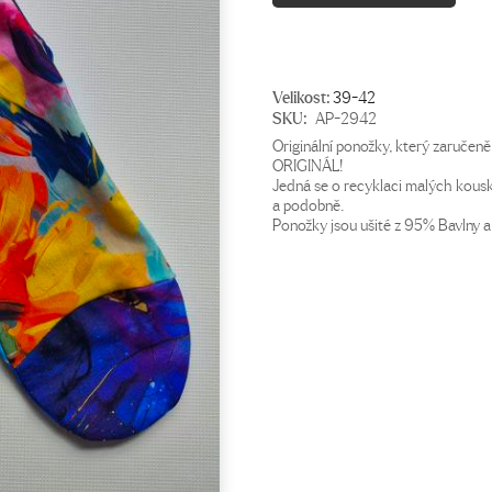
Velikost:
39-42
SKU:
AP-2942
Originální ponožky, který zaručeně
ORIGINÁL!
Jedná se o recyklaci malých kousků
a podobně.
Ponožky jsou ušité z 95% Bavlny a