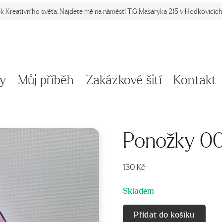
ek Kreativního světa. Najdete mě na náměstí T.G.Masaryka 215 v Hodkovicích 
y
Můj příběh
Zakázkové šití
Kontakt
Ponožky 0
130
Kč
Skladem
Přidat do košíku