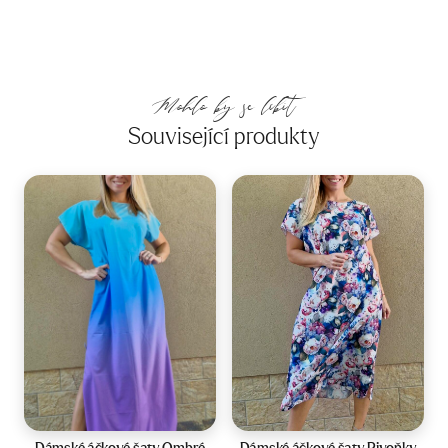
Mohlo by se líbit
Související produkty
Velikost:
36-42
Velikost:
40-44
Dámské áčkové šaty Ombré
Dámské áčkové šaty Pivoňky