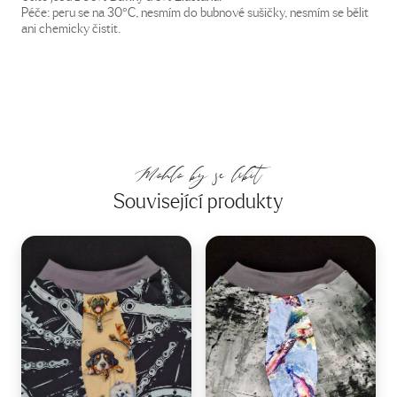
Péče: peru se na 30°C, nesmím do bubnové sušičky, nesmím se bělit
ani chemicky čistit.
Mohlo by se líbit
Související produkty