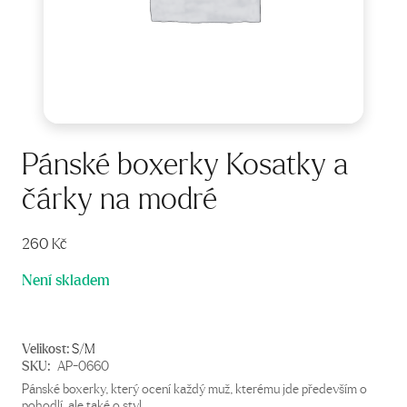
Pánské boxerky Kosatky a
čárky na modré
260
Kč
Není skladem
Velikost:
S/M
SKU:
AP-0660
Pánské boxerky, který ocení každý muž, kterému jde především o
pohodlí, ale také o styl.