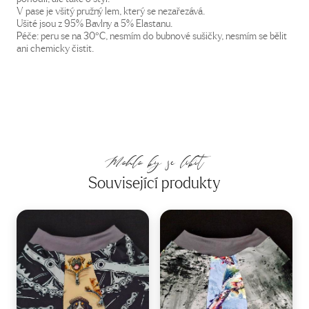
V pase je všitý pružný lem, který se nezařezává.
Ušité jsou z 95% Bavlny a 5% Elastanu.
Péče: peru se na 30°C, nesmím do bubnové sušičky, nesmím se bělit
ani chemicky čistit.
Mohlo by se líbit
Související produkty