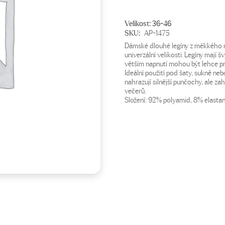
Velikost:
36-46
SKU:
AP-1475
Dámské dlouhé legíny z měkkého mi
univerzální velikosti. Legíny mají š
větším napnutí mohou být lehce pr
Ideální použití pod šaty, sukně ne
nahrazují silnější punčochy, ale za
večerů.
Složení: 92% polyamid, 8% elastan