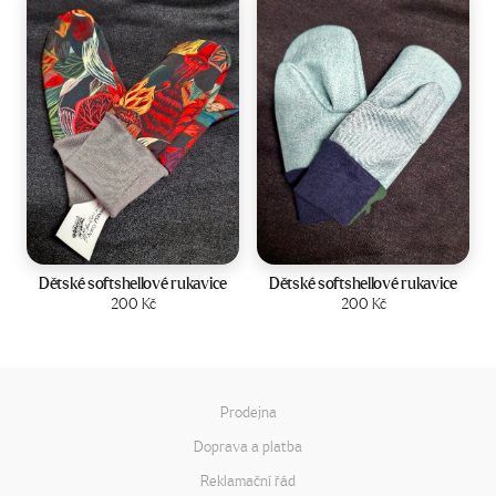
Velikost:
2-4 roky
Velikost:
2-4 roky
Dětské softshellové rukavice
Dětské softshellové rukavice
Zobrazit produkt
200
Kč
Zobrazit produkt
200
Kč
Prodejna
Doprava a platba
Reklamační řád