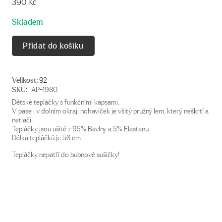
390
Kč
Skladem
Přidat do košíku
Velikost:
92
SKU:
AP-1980
Dětské tepláčky s funkčními kapsami.
V pase i v dolním okraji nohaviček je všitý pružný lem, který neškrtí a
netlačí.
Tepláčky jsou ušité z 95% Bavlny a 5% Elastanu.
Délka tepláčků je 58 cm.
Tepláčky nepatří do bubnové sušičky!