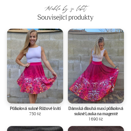
Mohlo by se líbit
Související produkty
Velikost:
34-40
Velikost:
36-42
Půlkolová sukně Růžové kvítí
Dámská dlouhá maxi půlkolová
sukně Louka na magentě
750
Kč
Zobrazit produkt
Zobrazit produkt
1 690
Kč