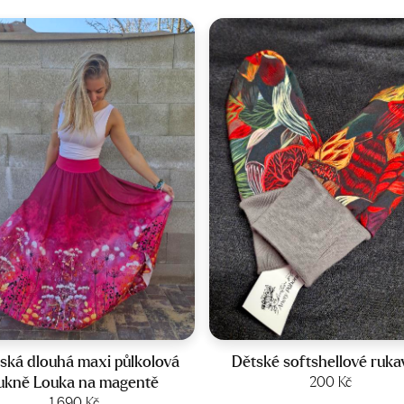
Velikost:
36-42
Velikost:
2-4 roky
ká dlouhá maxi půlkolová
Dětské softshellové ruka
ukně Louka na magentě
200
Kč
Zobrazit produkt
1 690
Kč
Zobrazit produkt