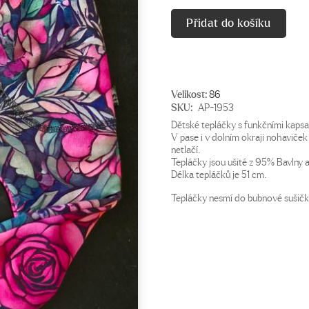
Přidat do košíku
Velikost:
86
SKU:
AP-1953
Dětské tepláčky s funkčními kapsa
V pase i v dolním okraji nohaviček 
netlačí.
Tepláčky jsou ušité z 95% Bavlny 
Délka tepláčků je 51 cm.
Tepláčky nesmí do bubnové sušičk