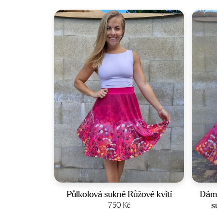
Velikost:
34-40
Půlkolová sukně Růžové kvítí
Dáms
s
750
Kč
Zobrazit produkt