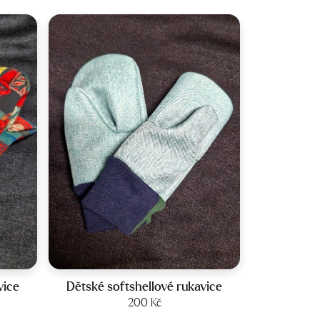
Velikost:
2-4 roky
vice
Dětské softshellové rukavice
200
Kč
Zobrazit produkt