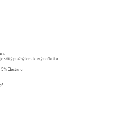
mi.
je všitý pružný lem, který neškrtí a
a 5% Elastanu.
y!