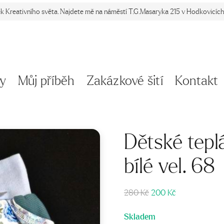
ek Kreativního světa. Najdete mě na náměstí T.G.Masaryka 215 v Hodkovicích 
y
Můj příběh
Zakázkové šití
Kontakt
Dětské tepl
bílé vel. 68
Původní
Aktuální
280
Kč
200
Kč
cena
cena
byla:
je:
Skladem