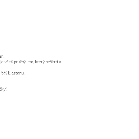
mi.
je všitý pružný lem, který neškrtí a
a 5% Elastanu.
čky!