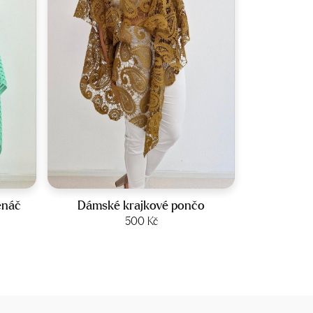
Velikost:
UNI
enáč
Dámské krajkové pončo
lní
Zobrazit produkt
500
Kč
č.