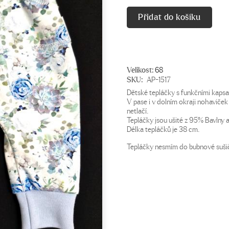
280 Kč.
200 Kč.
Přidat do košíku
Velikost:
68
SKU:
AP-1517
Dětské tepláčky s funkčními kapsa
V pase i v dolním okraji nohaviček 
netlačí.
Tepláčky jsou ušité z 95% Bavlny 
Délka tepláčků je 38 cm.
Tepláčky nesmím do bubnové suši