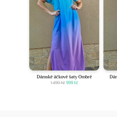
Velikost:
36-42
Dámské áčkové šaty Ombré
Dám
Původní
Aktuální
Zobrazit produkt
1 490
Kč
999
Kč
cena
cena
byla:
je:
1
999 Kč.
490 Kč.