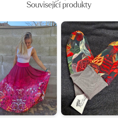
Související produkty
Velikost:
36-42
Velikost:
2-4 roky