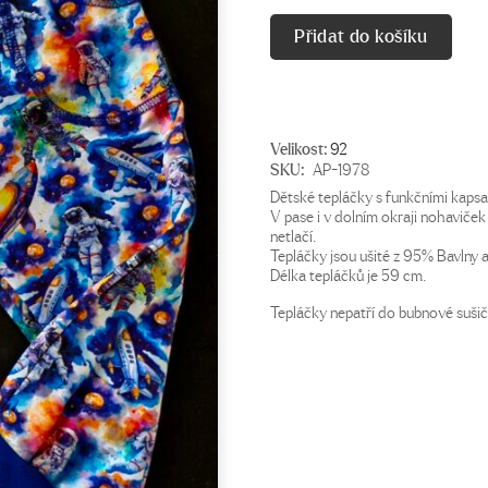
Přidat do košíku
Velikost:
92
SKU:
AP-1978
Dětské tepláčky s funkčními kapsa
V pase i v dolním okraji nohaviček 
netlačí.
Tepláčky jsou ušité z 95% Bavlny 
Délka tepláčků je 59 cm.
Tepláčky nepatří do bubnové sušič