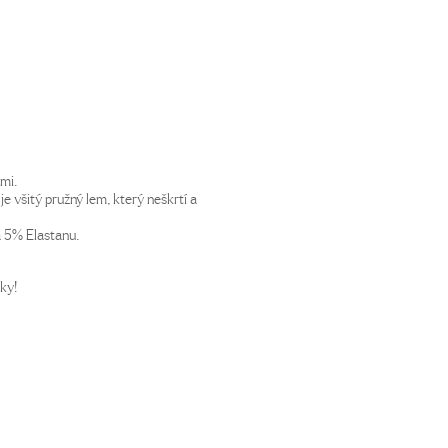
mi.
je všitý pružný lem, který neškrtí a
a 5% Elastanu.
ky!