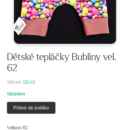
Dětské tepláčky Bubliny vel.
62
Původní
Aktuální
250
Kč
150
Kč
cena
cena
Skladem
byla:
je:
250 Kč.
150 Kč.
Přidat do košíku
Velikost:
62