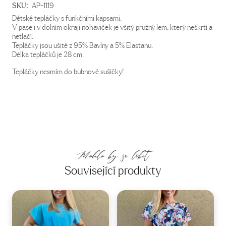
SKU:
AP-1119
Dětské tepláčky s funkčními kapsami.
V pase i v dolním okraji nohaviček je všitý pružný lem, který neškrtí a
netlačí.
Tepláčky jsou ušité z 95% Bavlny a 5% Elastanu.
Délka tepláčků je 28 cm.
Tepláčky nesmím do bubnové sušičky!
Mohlo by se líbit
Související produkty