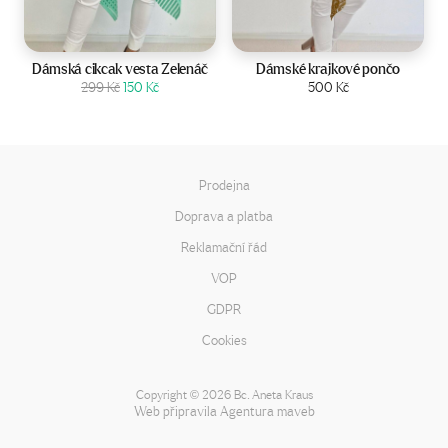
Velikost:
UNI
Velikost:
UNI
Dámská cikcak vesta Zelenáč
Dámské krajkové pončo
Původní
Aktuální
Zobrazit produkt
299
Kč
150
Kč
Zobrazit produkt
500
Kč
cena
cena
byla:
je:
299 Kč.
150 Kč.
Prodejna
Doprava a platba
Reklamační řád
VOP
GDPR
Cookies
Copyright
2026 Bc. Aneta Kraus
©
Web připravila
Agentura maveb