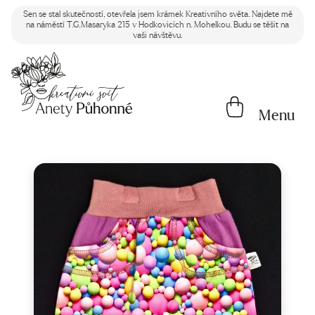
Sen se stal skutečností, otevřela jsem krámek Kreativního světa. Najdete mě
na náměstí T.G.Masaryka 215 v Hodkovicích n. Mohelkou. Budu se těšit na
vaši návštěvu.
Menu