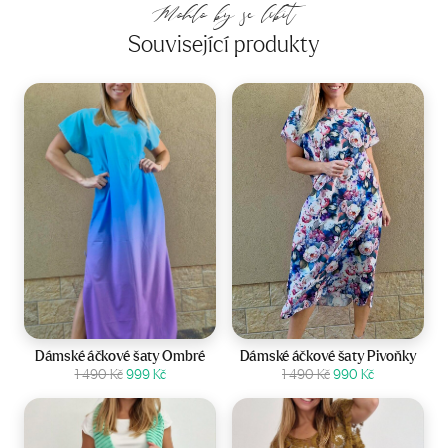
Mohlo by se líbit
Související produkty
Velikost:
36-42
Velikost:
40-44
Dámské áčkové šaty Ombré
Dámské áčkové šaty Pivoňky
Původní
Aktuální
Původní
Aktuální
Zobrazit produkt
1 490
Kč
999
Kč
Zobrazit produkt
1 490
Kč
990
Kč
cena
cena
cena
cena
byla:
je:
byla:
je:
1
999 Kč.
1
990 Kč.
490 Kč.
490 Kč.