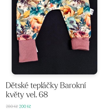
Dětské tepláčky Barokní
květy vel. 68
Původní
Aktuální
280
Kč
200
Kč