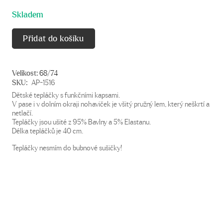
cena
cena
Skladem
byla:
je:
280 Kč.
200 Kč.
Přidat do košíku
Velikost:
68/74
SKU:
AP-1516
Dětské tepláčky s funkčními kapsami.
V pase i v dolním okraji nohaviček je všitý pružný lem, který neškrtí a
netlačí.
Tepláčky jsou ušité z 95% Bavlny a 5% Elastanu.
Délka tepláčků je 40 cm.
Tepláčky nesmím do bubnové sušičky!