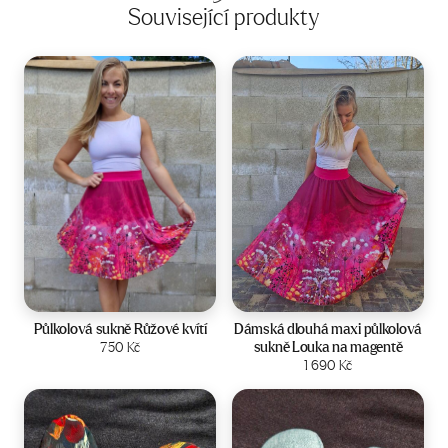
Související produkty
Velikost:
34-40
Velikost:
36-42
Půlkolová sukně Růžové kvítí
Dámská dlouhá maxi půlkolová
sukně Louka na magentě
750
Kč
Zobrazit produkt
Zobrazit produkt
1 690
Kč