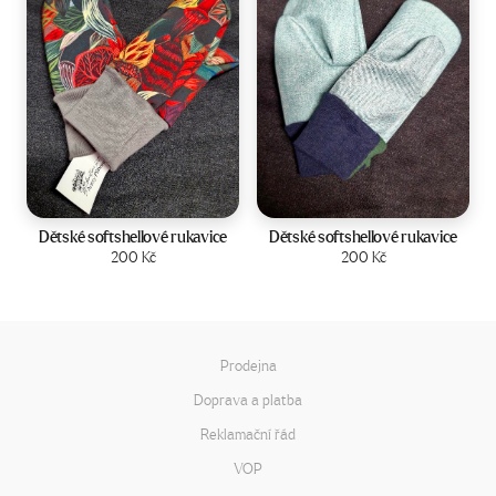
Velikost:
2-4 roky
Velikost:
2-4 roky
Dětské softshellové rukavice
Dětské softshellové rukavice
Zobrazit produkt
200
Kč
Zobrazit produkt
200
Kč
Prodejna
Doprava a platba
Reklamační řád
VOP