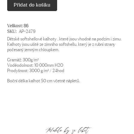
Přidat do košíku
Velikost:
86
SKU:
AP-2479
Dětské softshellové kalhoty , které jsou vhodné na podzim i zimu.
Kalhoty jsou ušité ze zimního softshellu, který je z rubní strany
počesaný jemným chloupkem.
Gramáž: 300g/m²
Voděodolnost: 10 000mm H2O
Prodyšnost: 3000 g/m² / 24hod
Boční délka kalhot 50 cm včetně nápletů.
Mohlo by se líbit