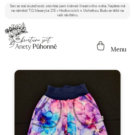
Sen se stal skutečností, otevřela jsem krámek Kreativního světa. Najdete mě
na náměstí T.G.Masaryka 215 v Hodkovicích n. Mohelkou. Budu se těšit na
vaši návštěvu.
Menu