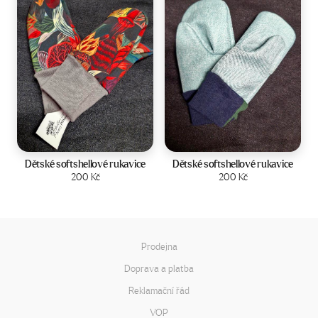
Velikost:
2-4 roky
Velikost:
2-4 roky
Dětské softshellové rukavice
Dětské softshellové rukavice
Zobrazit produkt
200
Kč
Zobrazit produkt
200
Kč
Prodejna
Doprava a platba
Reklamační řád
VOP