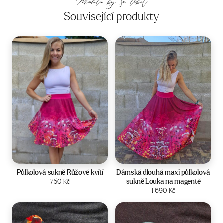
Mohlo by se líbit
Související produkty
Velikost:
34-40
Velikost:
36-42
Půlkolová sukně Růžové kvítí
Dámská dlouhá maxi půlkolová
sukně Louka na magentě
750
Kč
Zobrazit produkt
Zobrazit produkt
1 690
Kč