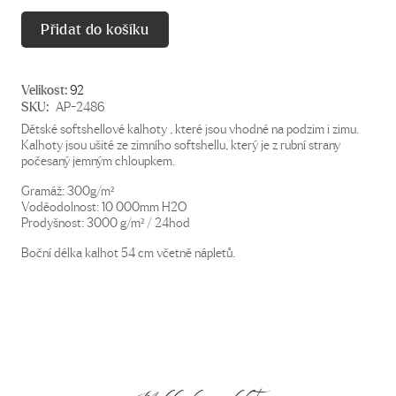
Přidat do košíku
Velikost:
92
SKU:
AP-2486
Dětské softshellové kalhoty , které jsou vhodné na podzim i zimu.
Kalhoty jsou ušité ze zimního softshellu, který je z rubní strany
počesaný jemným chloupkem.
Gramáž: 300g/m²
Voděodolnost: 10 000mm H2O
Prodyšnost: 3000 g/m² / 24hod
Boční délka kalhot 54 cm včetně nápletů.