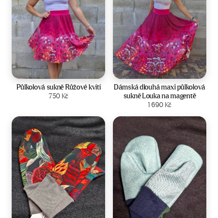
Velikost:
34-40
Velikost:
36-42
Půlkolová sukně Růžové kvítí
Dámská dlouhá maxi půlkolová
sukně Louka na magentě
750
Kč
Zobrazit produkt
Zobrazit produkt
1 690
Kč