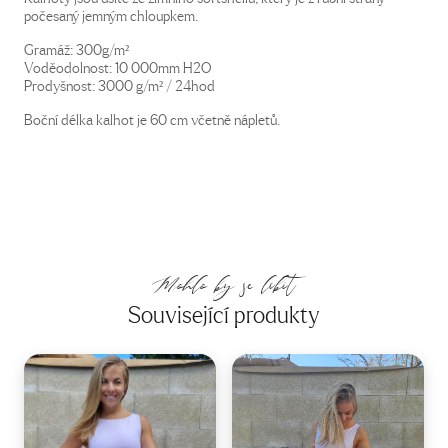
počesaný jemným chloupkem.
Gramáž: 300g/m²
Voděodolnost: 10 000mm H2O
Prodyšnost: 3000 g/m² / 24hod
Boční délka kalhot je 60 cm včetně nápletů.
Mohlo by se líbit
Související produkty