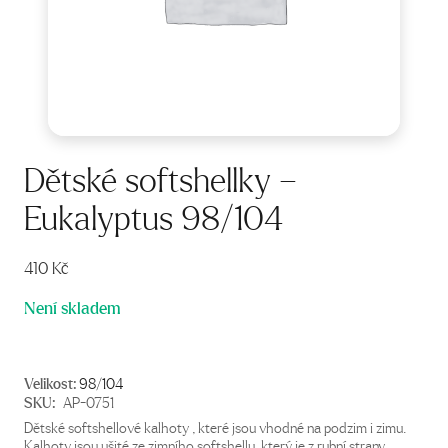
Dětské softshellky –
Eukalyptus 98/104
410
Kč
Není skladem
Velikost:
98/104
SKU:
AP-0751
Dětské softshellové kalhoty , které jsou vhodné na podzim i zimu.
Kalhoty jsou ušité ze zimního softshellu, který je z rubní strany