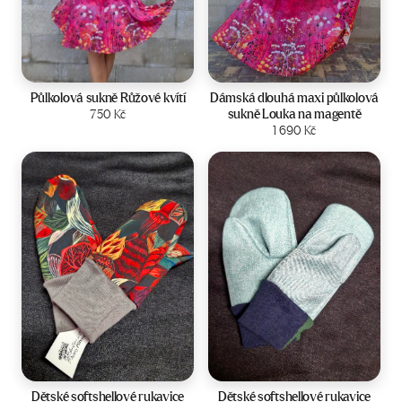
Velikost:
34-40
Velikost:
36-42
Půlkolová sukně Růžové kvítí
Dámská dlouhá maxi půlkolová
sukně Louka na magentě
750
Kč
Zobrazit produkt
Zobrazit produkt
1 690
Kč
Velikost:
2-4 roky
Velikost:
2-4 roky
Dětské softshellové rukavice
Dětské softshellové rukavice