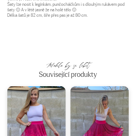
Šaty lze nosit k legínkám, punčocháčkům i s dlouhým rukávem pod
šaty 🙂 A v létě jasně že na holé tělo 🙂
Délka šatů je 82 cm, šíře přes pas je až 80 cm.
Mohlo by se líbit
Související produkty