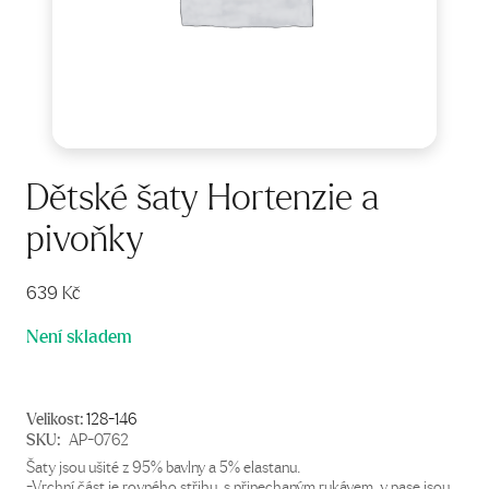
Dětské šaty Hortenzie a
pivoňky
639
Kč
Není skladem
Velikost:
128-146
SKU:
AP-0762
Šaty jsou ušité z 95% bavlny a 5% elastanu.
-Vrchní část je rovného střihu, s přinechaným rukávem, v pase jsou