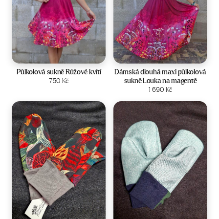
Velikost:
34-40
Velikost:
36-42
Půlkolová sukně Růžové kvítí
Dámská dlouhá maxi půlkolová
sukně Louka na magentě
750
Kč
Zobrazit produkt
Zobrazit produkt
1 690
Kč
Velikost:
2-4 roky
Velikost:
2-4 roky