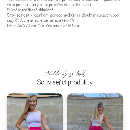
všitá poutka, kterými lze provléct stuhu dle libosti.
Sukně je rozšířená skládaná.
Šaty lze nosit k legínkám, punčocháčkům i s dlouhým rukávem pod
šaty 🙂 A v létě jasně, že na holé tělo 🙂
Délka šatů 74 cm, šíře přes pas je až 80 cm.
Mohlo by se líbit
Související produkty