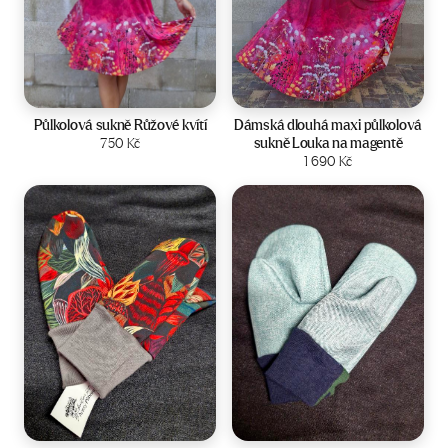
Velikost:
34-40
Velikost:
36-42
Půlkolová sukně Růžové kvítí
Dámská dlouhá maxi půlkolová
sukně Louka na magentě
750
Kč
Zobrazit produkt
Zobrazit produkt
1 690
Kč
Velikost:
2-4 roky
Velikost:
2-4 roky