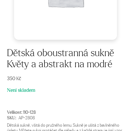
Dětská oboustranná sukně
Květy a abstrakt na modré
350
Kč
Není skladem
Velikost:
110-128
SKU:
AP-2808
Dětská sukně, všitá do pružného lemu. Sukně je ušitá z bavlněného
úpletu. Můžete sukni protáčet dle nálady a z každé strany je jiný vzor.