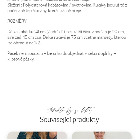
Složení : Polyesterová kabátovina / svetrovina. Rukávy jsou ušité z
počesané teplákoviny, která krásně hřeje.
ROZMĚRY
Délka kabátku 141 cm (Zadní díl), nejkratší část v bocích je 110 cm,
šíře zad 45 cm cca. Délka rukávů je 75 cm včetně manžety, kterou
lze ohrnout na 1/2.
Pásek není součástí – lze si ho doobjednat v sekci doplňky –
klipsové pásky.
Mohlo by se líbit
Související produkty