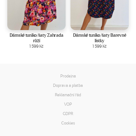
Velikost:
44-50
Velikost:
44-50
Dámské tuniko/šaty Zahrada
Dámské tuniko/šaty Barevné
růží
lístky
Zobrazit produkt
1 599
Kč
Zobrazit produkt
1 599
Kč
Prodejna
Doprava a platba
Reklamační řád
VOP
GDPR
Cookies