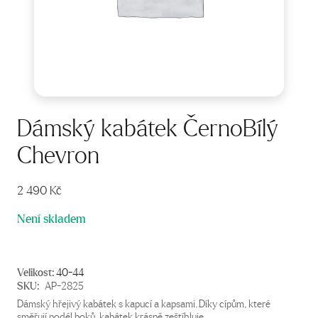
Dámský kabátek ČernoBílý
Chevron
2 490
Kč
Není skladem
Velikost:
40-44
SKU:
AP-2825
Dámský hřejivý kabátek s kapucí a kapsami. Díky cípům, které
směřují podél boků, kabátek krásně zeštíhluje.