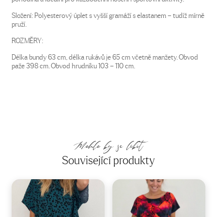
Složení: Polyesterový úplet s vyšší gramáží s elastanem – tudíž mírně
pruží.
ROZMĚRY:
Délka bundy 63 cm, délka rukávů je 65 cm včetně manžety. Obvod
paže 398 cm. Obvod hrudníku 103 – 110 cm.
Mohlo by se líbit
Související produkty