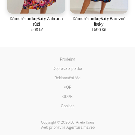
Velikost:
44-50
Velikost:
44-50
Dámské tuniko/šaty Zahrada
Dámské tuniko/šaty Barevné
růží
lístky
Zobrazit produkt
1 599
Kč
Zobrazit produkt
1 599
Kč
Prodejna
Doprava a platba
Reklamační řád
VOP
GDPR
Cookies
Copyright
2026 Bc. Aneta Kraus
©
Web připravila
Agentura maveb