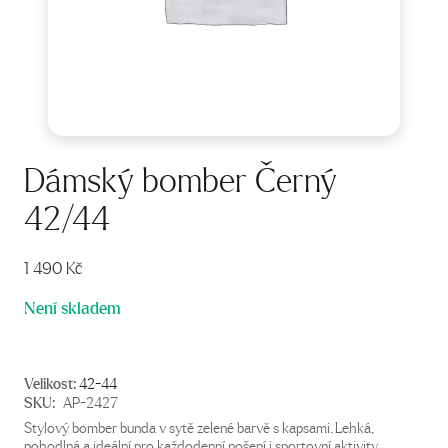
Dámský bomber Černý
42/44
1 490
Kč
Není skladem
Velikost:
42-44
SKU:
AP-2427
Stylový bomber bunda v sytě zelené barvě s kapsami. Lehká,
pohodlná a ideální pro každodenní nošení i sportovní aktivity.