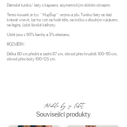
Dámské tuniko/ šaty s kapsami, asymetrickým dolním okrajem.
Tento kousek je tzv. ´´HupŠup´´ vezmu a jdu. Tuniko/šaty se dají
krásně vrstvit, lze ho vzít na holé tělo, na tričko s dlouhým rukávem,
na legíny, úzké/široké kalhoty.
Ušité jsou z 95% bavlny a 5% elastanu.
ROZMĚRY:
Délka 80 cm přední a zadní 87 cm, obvod přes hrudník 100-110 cm,
obvod přes boky 100-125 cm.
Mohlo by se líbit
Související produkty