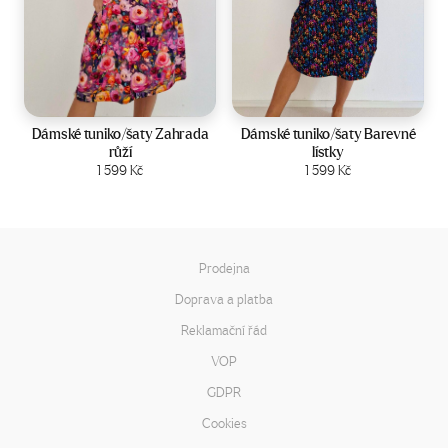
Velikost:
44-50
Velikost:
44-50
Dámské tuniko/šaty Zahrada
Dámské tuniko/šaty Barevné
růží
lístky
Zobrazit produkt
1 599
Kč
Zobrazit produkt
1 599
Kč
Prodejna
Doprava a platba
Reklamační řád
VOP
GDPR
Cookies