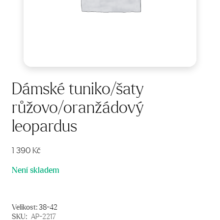
Dámské tuniko/šaty
růžovo/oranžádový
leopardus
1 390
Kč
Není skladem
Velikost:
38-42
SKU:
AP-2217