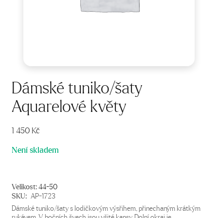
Dámské tuniko/šaty
Aquarelové květy
1 450
Kč
Není skladem
Velikost:
44-50
SKU:
AP-1723
Dámské tuniko/šaty s lodičkovým výsřihem, přinechaným krátkým
rukávem. V bočních švech jsou všité kapsy. Dolní okraj je