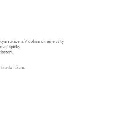
ým rukávem. V dolním okraji je všitý
ovají špíčky.
elastanu.
níku do 115 cm.